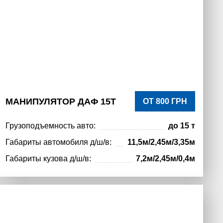
МАНИПУЛЯТОР ДАФ 15Т
ОТ 800 ГРН
Грузоподъемность авто:
до 15 т
Габариты автомобиля д/ш/в:
11,5м/2,45м/3,35м
Габариты кузова д/ш/в:
7,2м/2,45м/0,4м