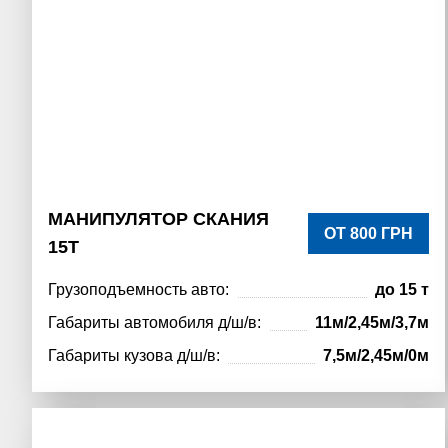
МАНИПУЛЯТОР СКАНИЯ
ОТ 800 ГРН
15Т
Грузоподъемность авто:
до 15 т
Габариты автомобиля д/ш/в:
11м/2,45м/3,7м
Габариты кузова д/ш/в:
7,5м/2,45м/0м