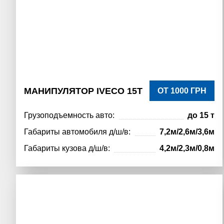
МАНИПУЛЯТОР IVECO 15Т
ОТ 1000 ГРН
Грузоподъемность авто:
до 15 т
Габариты автомобиля д/ш/в:
7,2м/2,6м/3,6м
Габариты кузова д/ш/в:
4,2м/2,3м/0,8м