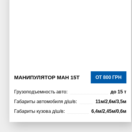
МАНИПУЛЯТОР МАН 15Т
ОТ 800 ГРН
Грузоподъемность авто:
до 15 т
Габариты автомобиля д/ш/в:
11м/2,6м/3,5м
Габариты кузова д/ш/в:
6,4м/2,45м/0,6м