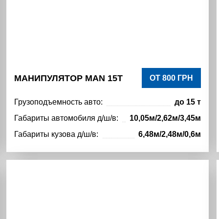
МАНИПУЛЯТОР MAN 15Т
ОТ 800 ГРН
Грузоподъемность авто:
до 15 т
Габариты автомобиля д/ш/в:
10,05м/2,62м/3,45м
Габариты кузова д/ш/в:
6,48м/2,48м/0,6м