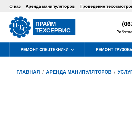
О нас
Аренда манипуляторов
Проведение техосмотро
ПРАЙМ
(06
ТЕХСЕРВИС
Работае
РЕМОНТ
РЕМОНТ
СПЕЦТЕХНИКИ
ГРУЗОВ
РЕМОНТ
РЕМОНТ
ГЛАВНАЯ
АРЕНДА МАНИПУЛЯТОРОВ
УСЛУ
РЕМОНТ
РЕМОНТ