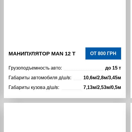
МАНИПУЛЯТОР MAN 12 Т
ОТ 800 ГРН
Грузоподъемность авто:
до 15 т
Габариты автомобиля д/ш/в:
10,6м/2,8м/3,45м
Габариты кузова д/ш/в:
7,13м/2,53м/0,5м