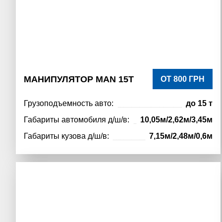
МАНИПУЛЯТОР MAN 15Т
ОТ 800 ГРН
Грузоподъемность авто:
до 15 т
Габариты автомобиля д/ш/в:
10,05м/2,62м/3,45м
Габариты кузова д/ш/в:
7,15м/2,48м/0,6м