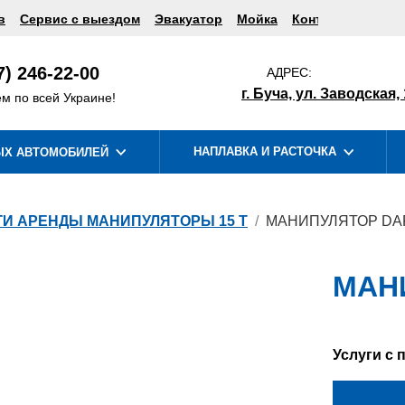
в
Сервис с выездом
Эвакуатор
Мойка
Контакты
7) 246-22-00
АДРЕС:
г. Буча, ул. Заводская, 
м по всей Украине!
НАПЛАВКА И РАСТОЧКА
ЫХ АВТОМОБИЛЕЙ
РЕМОНТ
РЕМОНТ
ГИ АРЕНДЫ МАНИПУЛЯТОРЫ 15 Т
МАНИПУЛЯТОР DAF
МАН
Услуги с 
РЕМОНТ
РЕМОНТ