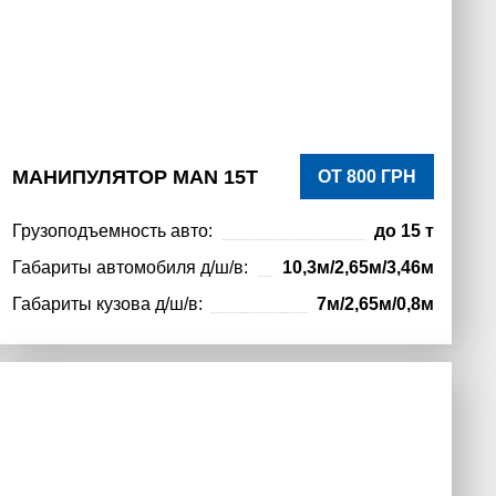
МАНИПУЛЯТОР MAN 15Т
ОТ 800 ГРН
Грузоподъемность авто:
до 15 т
Габариты автомобиля д/ш/в:
10,3м/2,65м/3,46м
Габариты кузова д/ш/в:
7м/2,65м/0,8м