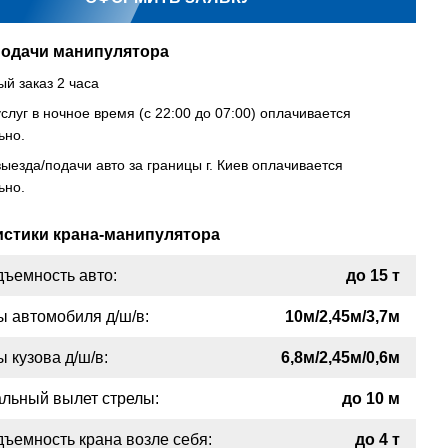
подачи манипулятора
й заказ 2 часа
слуг в ночное время (с 22:00 до 07:00) оплачивается
РЕМОНТ
ьно.
ыезда/подачи авто за границы г. Киев оплачивается
ьно.
истики крана-манипулятора
дъемность авто:
до 15 т
РЕМОНТ
ы автомобиля д/ш/в:
10м/2,45м/3,7м
 кузова д/ш/в:
6,8м/2,45м/0,6м
льный вылет стрелы:
до 10 м
дъемность крана возле себя:
до 4 т