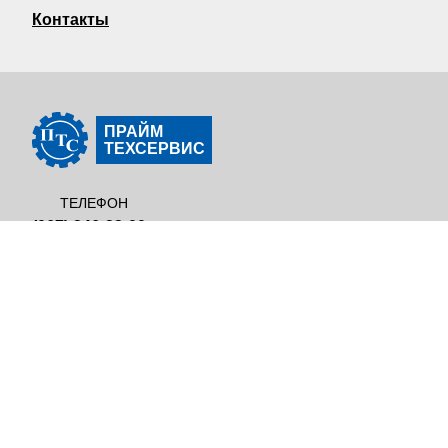
Контакты
ПРАЙМ
ТЕХСЕРВИС
ТЕЛЕФОН
(067) 246-22-00
ВРЕМЯ РАБОТЫ:
Пн - Пт 8:00-17:00, Сб 9:00-13:00
АДРЕС:
г. Буча, ул. Заводская, 1
EMAIL:
info@ptscenter.com.ua